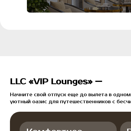
LLC «VIP Lounges» —
Начните свой отпуск еще до вылета в одном из э
уютный оазис для путешественников с бесчисле
Комфортное
Вку
размещение
еда
Расположитесь в удобных
Наслад
креслах и в специальных
блюд и
зонах, обеспечивающих вам
напитк
максимальный комфорт