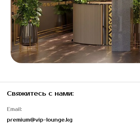
Свяжитесь с нами:
Email:
premium@vip-lounge.kg
Корпоративным клиентам
ОсОО Вип Лаундж
© 2025 ОсОО Вип Лаундж
720001, Бишкек, р-н
Первомайский, ул.Абдрахманова,176, 28
Реквизиты