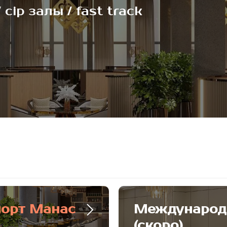
cip залы / fast track
орт Манас
Международ
(скоро)