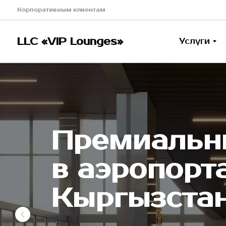
Корпоративным клиентам
LLC «VIP Lounges»
Услуги
Аэ
LLC «VIP Lounges»
Услуги
Аэ
Премиальн
в аэропорт
Кыргызста