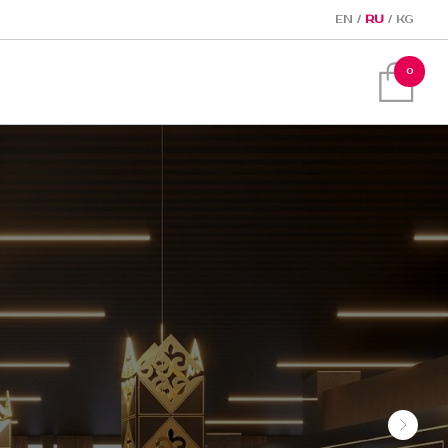
EN
/
RU
/
KG
0