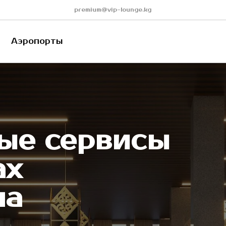
premium@vip-lounge.kg
ропорты
ропорты
ые сервисы
ах
на