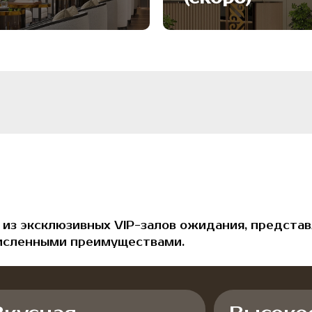
ксклюзивных VIP-залов ожидания, представляющих со
нными преимуществами.
сная
Высокоскорос
соединение
итесь разнообразием
Высокоскоростной Wi-F
 горячими и холодными
поможет вам приятно п
ами
время